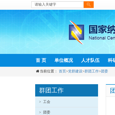
首 页
单位概况
人才队伍
科
当前位置：
首页
>
党群建设
>
群团工作
>
团委
群团工作
>
工会
>
团委