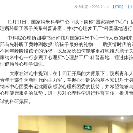
发布时间：2020-11-14 |
【打印】
【
11
月
11
日，国家纳米科学中心（以下简称“国家纳米中心”）
理所聆听了亲子关系科普讲座，并对“心理梦工厂”科普基地进
中科院心理所团委书记许炜对国家纳米中心一行人员的到来
部首先聆听了黄峥副教授“给孩子最好的礼物——后疫情时代的
不同年龄阶段孩子的诉求，以及家长如何能够更好地维系亲子
家纳米中心一行参观了心理所“心理梦工厂”科普基地，通过体
理健康等心理学知识。
大家在讨论中提到，在十四五开局的大背景下，院所青年人
青年干部作为新时代的主力军，掌握心理调适的基本知识对于
纳米中心团委书记沈雨荻感谢心理所团委的接待，并希望能够
心理健康服务的优势，进一步对心理科学进行科普宣传，推进
谐的科研氛围。