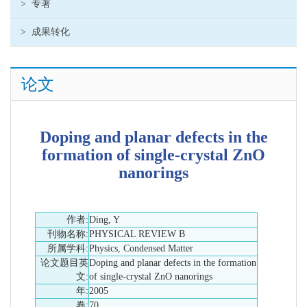
>
专著
>
成果转化
论文
Doping and planar defects in the
formation of single-crystal ZnO
nanorings
作者:
Ding, Y
刊物名称:
PHYSICAL REVIEW B
所属学科:
Physics, Condensed Matter
论文题目英
Doping and planar defects in the formation
文:
of single-crystal ZnO nanorings
年:
2005
卷:
70