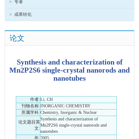
>
专著
>
成果转化
论文
Synthesis and characterization of
Mn2P2S6 single-crystal nanorods and
nanotubes
作者:
Li, CH
刊物名称:
INORGANIC CHEMISTRY
所属学科:
Chemistry, Inorganic & Nuclear
Synthesis and characterization of
论文题目英
Mn2P2S6 single-crystal nanorods and
文:
nanotubes
年:
2005