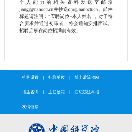
个人能力的相关资料发送至邮箱
jiangj@nanoctr.cn
并抄送
dhr@nanoctr.cn
。邮件
标题请注明：
“
应聘岗位
+
本人姓名
”
，对于符
合要求并通过初审者，将会通
知安排面试。
招聘启事在岗位招满
前有效。
机构设置
|
挂靠单位
|
博士后流动站
|
招生咨询
|
主任信箱
|
违纪违法举报
|
友情链接