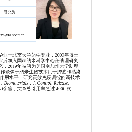
研究员
mt@nanoctr.cn
毕业于北京大学药学专业，
2009
年博士
业后加入国家纳米科学中心任助理研究
究，
2019
年被聘为美国南加州大学助理
工作聚焦于纳米生物技术用于肿瘤和感染
作用水平，研究高效免疫调控的新技术
，
Biomaterials
，
J. Control. Release,
40
余篇，文章总引用率超过
4000
次
。