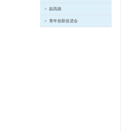
>
副高级
>
青年创新促进会