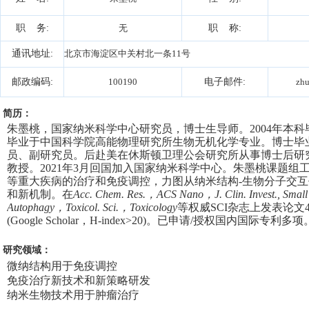
职 务:
无
职 称:
通讯地址:
北京市海淀区中关村北一条11号
邮政编码:
100190
电子邮件:
zhu
简历：
朱墨桃，国家纳米科学中心研究员，博士生导师。
2004
年本科
毕业于中国科学院高能物理研究所生物无机化学专业。博士毕
员、副研究员。后赴美在休斯顿卫理公会研究所从事博士后研
教授。
2021
年
3
月回国加入国家纳米科学中心。朱墨桃课题组
等重大疾病的治疗和免疫调控，力图从纳米结构
-
生物分子交互
和新机制。在
Acc. Chem. Res.
，
ACS Nano
，
J. Clin. Invest.,
Small
Autophagy
，
Toxicol. Sci.
，
Toxicology
等权威
SCI
杂志上发表论文
(Google Scholar
，
H-index>20)
。已申请
/
授权国内国际专利多项
研究领域：
微纳结构用于免疫调控
免疫治疗新技术和新策略研发
纳米生物技术用于肿瘤治疗