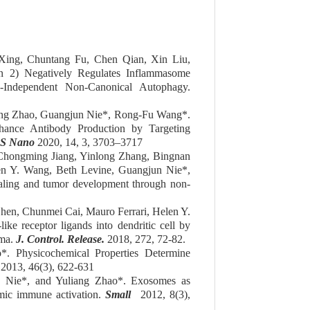
ing, Chuntang Fu, Chen Qian, Xin Liu,
 2) Negatively Regulates Inflammasome
ndependent Non-Canonical Autophagy.
iang Zhao, Guangjun Nie*, Rong-Fu Wang*.
nhance Antibody Production by Targeting
S Nano
2020, 14, 3, 3703–3717
Chongming Jiang, Yinlong
Zhang, Bingnan
en Y. Wang, Beth Levine, Guangjun Nie*,
aling and tumor development through non-
Shen, Chunmei Cai, Mauro Ferrari, Helen Y.
ke receptor ligands into dendritic cell by
oma.
J. Control. Release.
2018, 272, 72-82.
o
*
.
Physicochemical Properties Determine
.
2013, 46(3), 622-631
n Nie*, and Yuliang Zhao*. Exosomes as
emic immune activation.
Small
2012, 8(3),