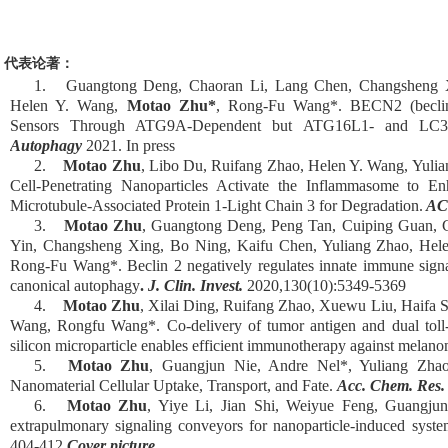
代表论著：
1.
Guangtong Deng, Chaoran Li, Lang Chen, Changsheng X
Helen Y. Wang,
Motao Zhu*
, Rong-Fu Wang*.
BECN2 (beclin
Sensors Through ATG9A-Dependent but ATG16L1- and LC3-I
Autophagy
2021. In press
2.
Motao Zhu
, Libo Du, Ruifang Zhao, Helen Y. Wang, Yul
Cell-Penetrating Nanoparticles Activate the Inflammasome to E
Microtubule-Associated Protein 1-Light Chain 3 for Degradation.
AC
3.
Motao Zhu
, Guangtong Deng, Peng Tan, Cuiping Guan, 
Yin, Changsheng Xing, Bo Ning, Kaifu Chen, Yuliang Zhao, Hel
Rong-Fu Wang*. Beclin 2 negatively regulates innate immune sign
canonical autophagy
.
J. Clin. Invest.
2020,130(10):5349-5369
4.
Motao Zhu
, Xilai Ding, Ruifang Zhao, Xuewu Liu, Haifa 
Wang, Rongfu Wang*. Co-delivery of tumor antigen and dual toll-li
silicon microparticle enables efficient immunotherapy against melan
5.
Motao Zhu
, Guangjun Nie, Andre Nel
*
, Yuliang Zha
Nanomaterial Cellular Uptake, Transport, and Fate
.
Acc. Chem. Res
6.
Motao Zhu
, Yiye Li, Jian Shi, Weiyue Feng, Guangju
extrapulmonary signaling conveyors for nanoparticle-induced syst
404-412
Cover picture