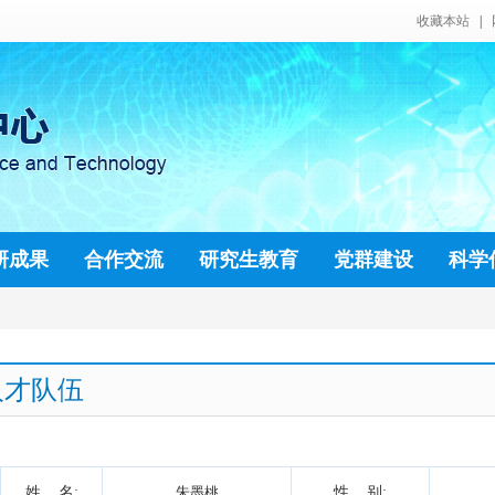
人才队伍
姓 名:
朱墨桃
性 别: