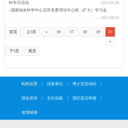
科学日活动
2021-05-26
国家纳米科学中心召开党委理论中心组（扩大）学习会
•
2021-05-24
首页
上5页
«
16
17
18
19
20
»
下5页
尾页
机构设置
|
挂靠单位
|
博士后流动站
|
招生咨询
|
主任信箱
|
违纪违法举报
|
友情链接