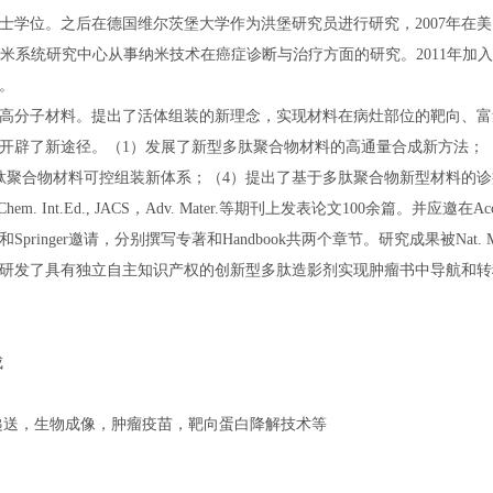
士学位。之后在德国维尔茨堡大学作为洪堡研究员进行研究，2007年在
州纳米系统研究中心从事纳米技术在癌症诊断与治疗方面的研究。2011年
。
分子材料。提出了活体组装的新理念，实现材料在病灶部位的靶向、富
开辟了新途径。（1）发展了新型多肽聚合物材料的高通量合成新方法；
合物材料可控组装新体系；（4）提出了基于多肽聚合物新型材料的诊疗新理念。在Sc
ngew. Chem. Int.Ed., JACS，Adv. Mater.等期刊上发表论文100余篇。并应邀在Acc.
nger邀请，分别撰写专著和Handbook共两个章节。研究成果被Nat. Mater
研发了具有独立自主知识产权的创新型多肽造影剂实现肿瘤书中导航和转移监
成
，生物成像，肿瘤疫苗，靶向蛋白降解技术等