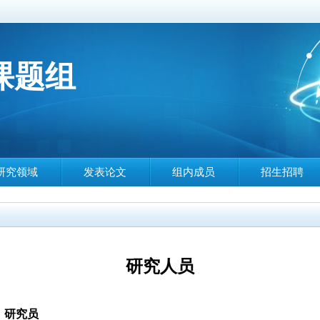
课题组
研究领域
发表论文
组内成员
招生招聘
研究人员
 研究员