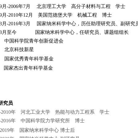
9
月
-2006
年
7
月 北京理工大学 高分子材料与工程 学士
9
月
-2010
年
12
月 美国范德堡大学 机械工程 博士
3
月-2016年3月 国家纳米科学中心，历任助理研究员、副研究
3
月至今 国家纳米科学中心，任研究员、课题组组长
 中国科学院青年创新促进会
 北京科技新星
 国家优秀青年科学基金
 国家杰出青年科学基金
研究员
-2010
年 河北工业大学 热能与动力工程系 学士
-2016
年 中国科学院力学研究所 博士
-2019年 国家纳米科学中心 博士后