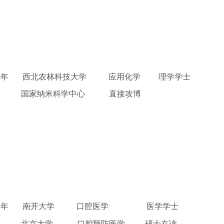
3
年 西北农林科技大学 应用化学 理学学士
年至今 国家纳米科学中心 直接攻博
3
年 南开大学 口腔医学 医学学士
年至今 北京大学 口腔预防医学 硕士在读