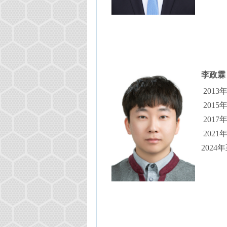
李政霖
2013
2015
2017
2021
2024