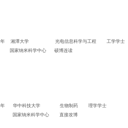
2
年 湘潭大学 光电信息科学与工程 工学学士
至今 国家纳米科学中心 硕博连读
3
年 华中科技大学 生物制药 理学学士
今 国家纳米科学中心 直接攻博